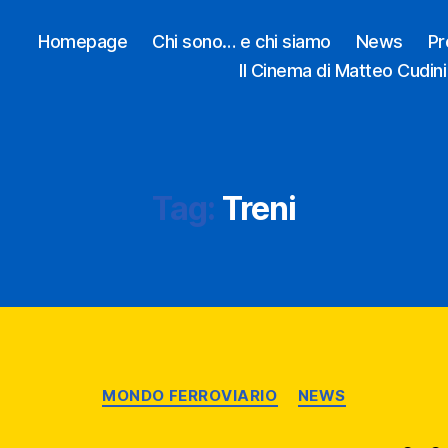
Homepage
Chi sono… e chi siamo
News
Pr
Il Cinema di Matteo Cudini
Tag:
Treni
Categorie
MONDO FERROVIARIO
NEWS