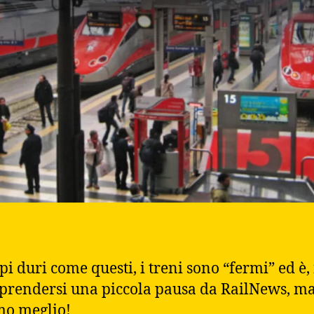
pi duri come questi, i treni sono “fermi” ed è, 
 prendersi una piccola pausa da RailNews, m
mo meglio!