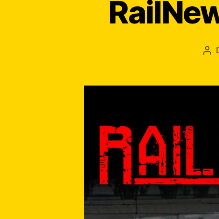
RailNew
Au
art