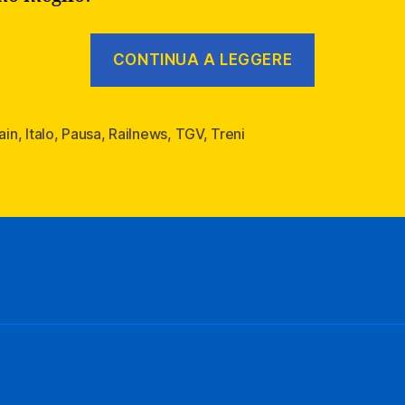
“RailNew
CONTINUA A LEGGERE
ep.14
–
Treni
rain
,
Italo
,
Pausa
,
Railnews
,
TGV
,
Treni
in
pausa”