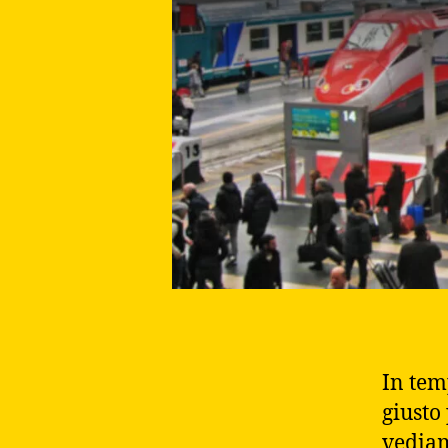
In tem
giusto
vedia