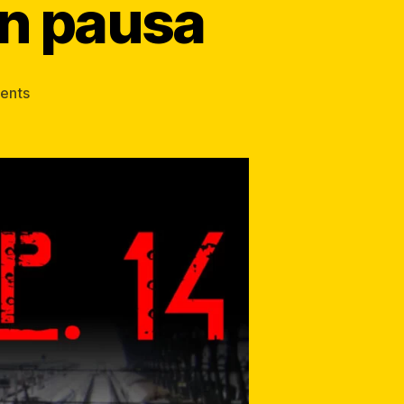
in pausa
ents