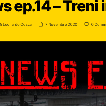
s ep.14 – Treni 
Di
Leonardo Cozza
7 Novembre 2020
0 Comm
tore
Data
icolo
dell'articolo