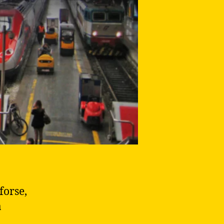
forse,
a