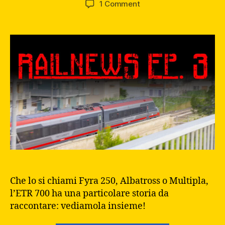
1 Comment
Che lo si chiami Fyra 250, Albatross o Multipla,
l’ETR 700 ha una particolare storia da
raccontare: vediamola insieme!