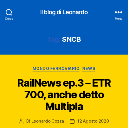
Il blog di Leonardo
Cerca
Menu
Tag:
SNCB
Categorie
MONDO FERROVIARIO
NEWS
RailNews ep.3 – ETR
700, anche detto
Multipla
Di
Leonardo Cozza
12 Agosto 2020
Autore
Data
articolo
dell'articolo