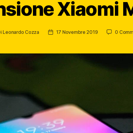
sione Xiaomi 
Di
Leonardo Cozza
17 Novembre 2019
0 Comm
ore
Data
icolo
dell'articolo