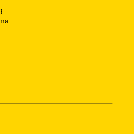
d
 ma
ne