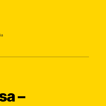
ia
sa –