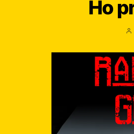
Ho p
Au
ar