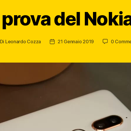
 prova del Nokia
Di
Leonardo Cozza
21 Gennaio 2019
0 Comme
tore
Data
ticolo
dell'articolo