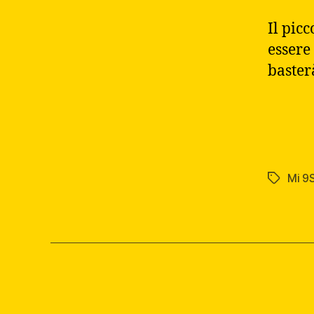
Il pic
essere
baster
Mi 9
Tag