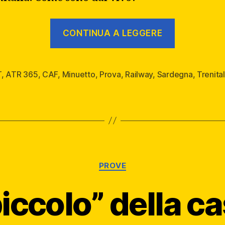
“Ho
CONTINUA A LEGGERE
provato
i
CAF
T
,
ATR 365
,
CAF
,
Minuetto
,
Prova
,
Railway
,
Sardegna
,
Trenital
ATR
365”
Categorie
PROVE
“piccolo” della ca