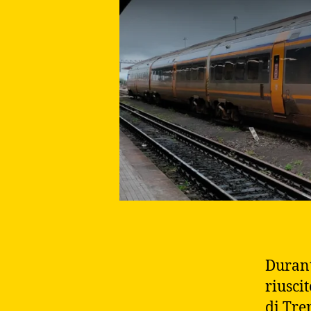
Durant
riusci
di Tre