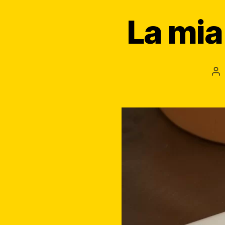
La mia
Au
ar