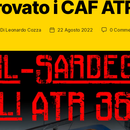
rovato i CAF AT
Di
Leonardo Cozza
22 Agosto 2022
0 Comme
tore
Data
ticolo
dell'articolo