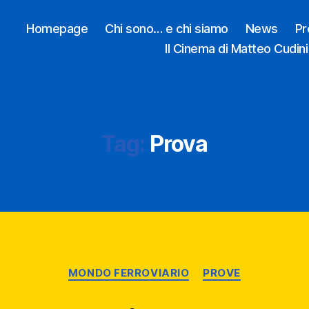
Homepage
Chi sono… e chi siamo
News
Pr
Il Cinema di Matteo Cudini
Tag:
Prova
Categorie
MONDO FERROVIARIO
PROVE