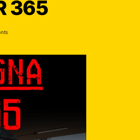
R 365
nts