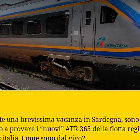
e una brevissima vacanza in Sardegna, sono
to a provare i “nuovi” ATR 365 della flotta reg
nitalia. Come sono dal vivo?