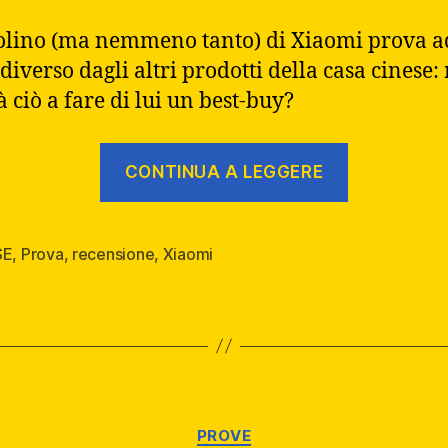
colino (ma nemmeno tanto) di Xiaomi prova a
 diverso dagli altri prodotti della casa cinese:
à ciò a fare di lui un best-buy?
“Il
CONTINUA A LEGGERE
“piccolo”
della
casa
SE
,
Prova
,
recensione
,
Xiaomi
–
Recensio
Xiaomi
Mi
9SE”
Categorie
PROVE