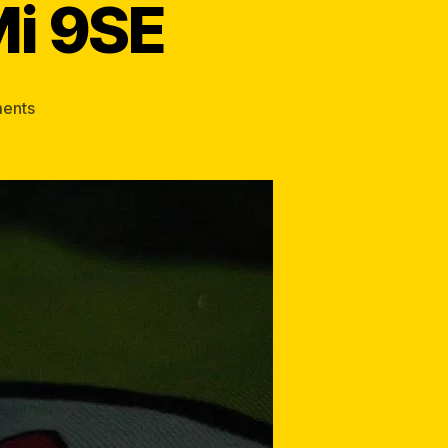
Mi 9SE
ents