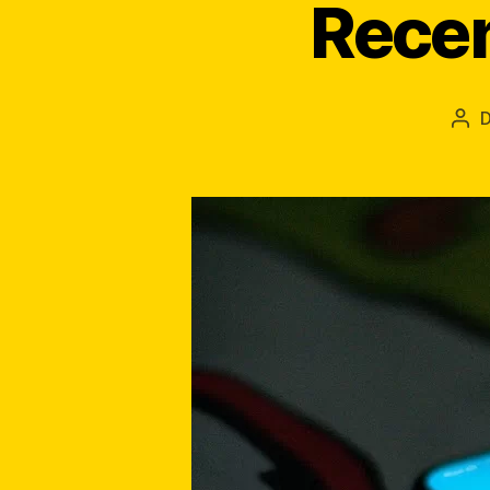
Recen
Aut
art