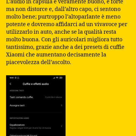
L’audio in capsula è veramente buono, è forte
ma non distorce e, dall’altro capo, ci sentono
molto bene; purtroppo l’altoparlante è meno
potente e dovremo affidarci ad un vivavoce per
utilizzarlo in auto, anche se la qualità resta
molto buona. Con gli auricolari migliora tutto
tantissimo, grazie anche a dei presets di cuffie
Xiaomi che aumentano decisamente la
piacevolezza dell’ascolto.