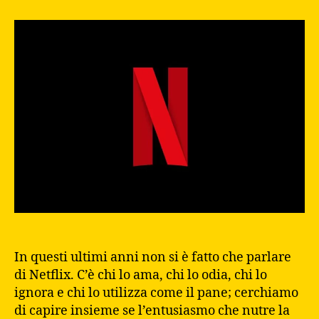
In questi ultimi anni non si è fatto che parlare
di Netflix. C’è chi lo ama, chi lo odia, chi lo
ignora e chi lo utilizza come il pane; cerchiamo
di capire insieme se l’entusiasmo che nutre la