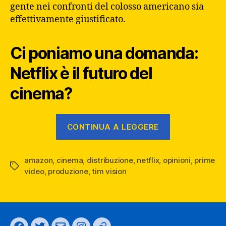
gente nei confronti del colosso americano sia
effettivamente giustificato.
Ci poniamo una domanda:
Netflix è il futuro del
cinema?
“Il
CONTINUA A LEGGERE
futuro
del
amazon
,
cinema
,
distribuzione
,
netflix
,
opinioni
cinema
,
prime
Tag
video
,
produzione
,
tim vision
è
NETFLIX?”