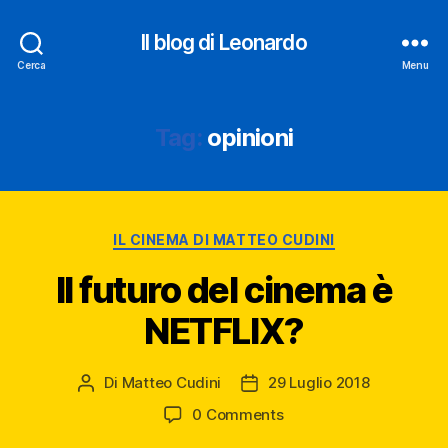
Il blog di Leonardo
Cerca
Menu
Tag:
opinioni
Categorie
IL CINEMA DI MATTEO CUDINI
Il futuro del cinema è
NETFLIX?
Di
Matteo Cudini
29 Luglio 2018
Autore
Data
articolo
dell'articolo
0 Comments