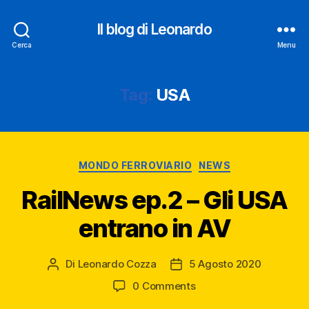
Il blog di Leonardo
Cerca
Menu
Tag:
USA
Categorie
MONDO FERROVIARIO
NEWS
RailNews ep.2 – Gli USA
entrano in AV
Di
Leonardo Cozza
5 Agosto 2020
Autore
Data
articolo
dell'articolo
0 Comments