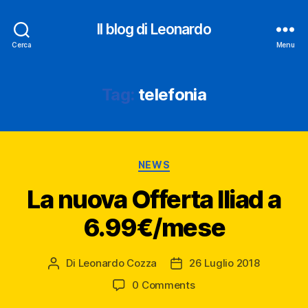
Il blog di Leonardo
Cerca
Menu
Tag:
telefonia
Categorie
NEWS
La nuova Offerta Iliad a
6.99€/mese
Di
Leonardo Cozza
26 Luglio 2018
Autore
Data
articolo
dell'articolo
0 Comments