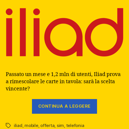
Passato un mese e 1,2 mln di utenti, Iliad prova
a rimescolare le carte in tavola: sarà la scelta
vincente?
“La
CONTINUA A LEGGERE
nuova
Offerta
iliad
,
mobile
,
offerta
,
sim
,
telefonia
Iliad
Tag